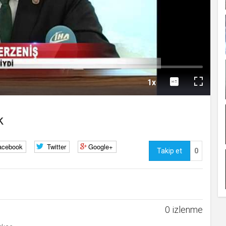
kullanmakta olduğu
çerezleri ve içeriğini
göstermek ve izin
Oynat
almak
uuid
.web.tv
İsimsiz
10
kullanıcılardan site
içeriği istatistiğini
almak
lang
.web.tv
Seçilen dil tercihini
1 
Oynatma
tutmak
Hızı
1x
webtvs
.web.tv
Oturum verisini
1 
Tam
tutmak
[hash]
.web.tv
Oturum doğrulama
1 
Ekran
k
verisi
channelCategories
.web.tv
Site içeriği önerme
1 y
voteLike*
.web.tv
İsimsiz ziyaretçi için
1 
acebook
Twitter
Google+
site içeriği beğenme
Takip et
0
voteDislike*
.web.tv
İsimsiz ziyaretçi için
1 
site içeriği
beğenmeme
0 izlenme