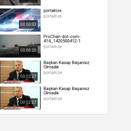
portalrize
portalrize
 yıl
00:00:03
ProChan-dot-com-
414_1420500412-1
ay
portalrize
00:00:20
gün
Başkan Kasap Başarısız
ay
Olmadık
portalrize
ıl
00:02:27
ay
Başkan Kasap Başarısız
ay
Olmadık
portalrize
00:02:27