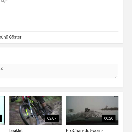
rkçe
02:07
00:20
bisiklet
ProChan-dot-com-