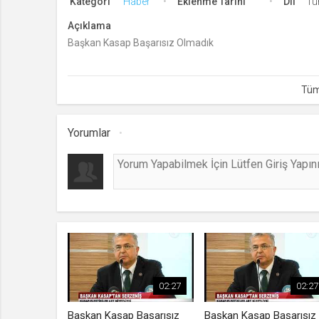
Kategori
Haber
Eklenme Tarihi
Dil
Tü
Açıklama
Başkan Kasap Başarısız Olmadık
Yorumlar
02:27
02:27
Başkan Kasap Başarısız
Başkan Kasap Başarısız