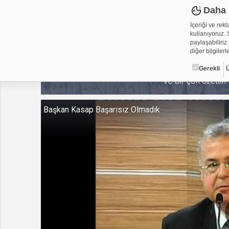
Daha 
İçeriği ve rek
kullanıyoruz. S
paylaşabiliriz.
diğer bilgilerle
Gerekli
Çerez ned
Başkan Kasap Başarısız Olmadık
Çerezler, web-
metin dosyalar
yerleştirebiliy
kullanmaktadır
alanlar için ge
Gerekli
Üçüncü Par