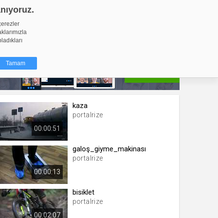
anıyoruz.
GİRİŞ YAP
Video Yükle
çerezler
aklarımızla
pladıkları
Tamam
dığı küçük
kaza
ınıza
portalrize
00:00:51
ir. İzniniz şu
galoş_giyme_makinası
nlarına
portalrize
şlı hale
ğru bir
00:00:13
bisiklet
resi
Türü
portalrize
 yıl
00:02:07